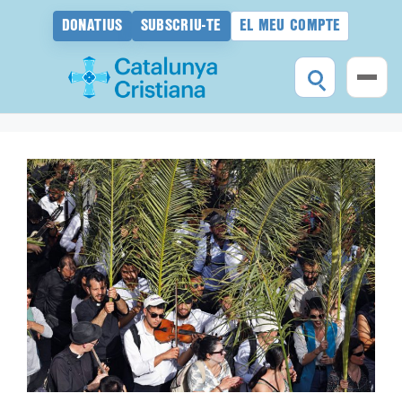
DONATIUS
SUBSCRIU-TE
EL MEU COMPTE
Vés
al
contingut