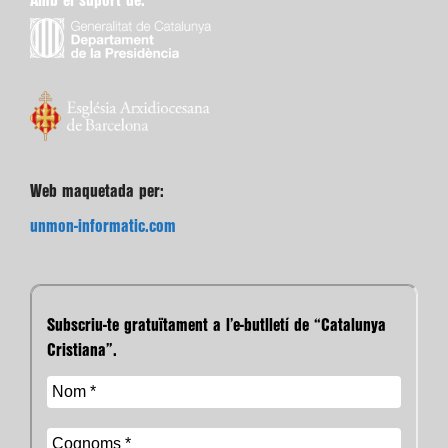
Amb el suport de:
Web maquetada per:
unmon-informatic.com
Subscriu-te gratuïtament a l’e-butlletí de “Catalunya
Cristiana”.