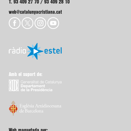
T. 93 409 27 70 / 93 409 28 10
web@catalunyacristiana.cat
Amb el suport de:
Web maquetada per: