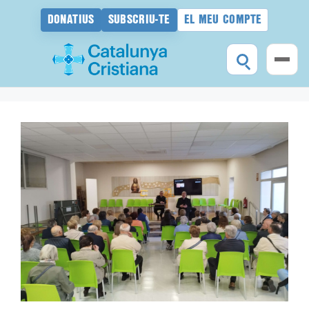
DONATIUS
SUBSCRIU-TE
EL MEU COMPTE
Vés
al
contingut