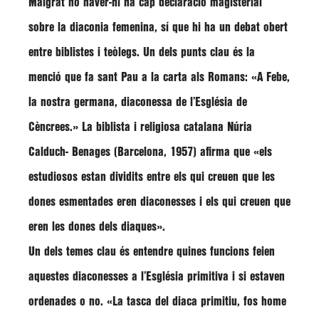
Malgrat no haver-hi ha cap declaració magisterial
sobre la diaconia femenina, sí que hi ha un debat obert
entre biblistes i teòlegs. Un dels punts clau és la
menció que fa sant Pau a la carta als Romans: «A Febe,
la nostra germana, diaconessa de l’Església de
Cèncrees.» La biblista i religiosa catalana Núria
Calduch- Benages (Barcelona, 1957) afirma que «els
estudiosos estan dividits entre els qui creuen que les
dones esmentades eren diaconesses i els qui creuen que
eren les dones dels diaques».
Un dels temes clau és entendre quines funcions feien
aquestes diaconesses a l’Església primitiva i si estaven
ordenades o no. «La tasca del diaca primitiu, fos home