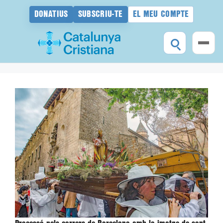
DONATIUS
SUBSCRIU-TE
EL MEU COMPTE
Vés
al
contingut