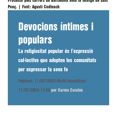
Processó pels carrers de Barcelona amb la imatge de sant
Ponç. |
Font:
Agustí Codinach
Devocions íntimes i
populars
La religiositat popular és l’expressió
col·lectiva que adopten les comunitats
per expressar la seva fe
Publicat: 11/07/2023 09:49
Actualitzat:
11/07/2023 11:25
per Carme Escales