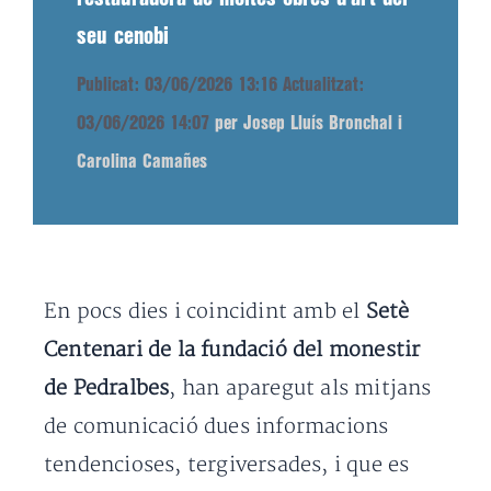
seu cenobi
Publicat: 03/06/2026 13:16
Actualitzat:
03/06/2026 14:07
per Josep Lluís Bronchal i
Carolina Camañes
En pocs dies i coincidint amb el
Setè
Centenari de la fundació del monestir
de Pedralbes
, han aparegut als mitjans
de comunicació dues informacions
tendencioses, tergiversades, i que es