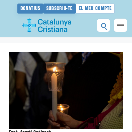
DONATIUS
SUBSCRIU-TE
EL MEU COMPTE
Vés
al
contingut