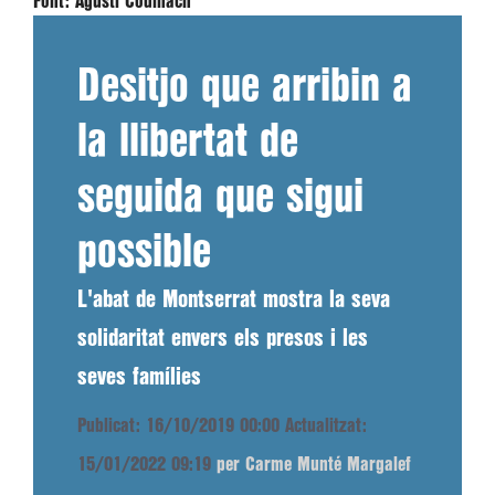
Font:
Agustí Codinach
Desitjo que arribin a
la llibertat de
seguida que sigui
possible
L'abat de Montserrat mostra la seva
solidaritat envers els presos i les
seves famílies
Publicat: 16/10/2019 00:00
Actualitzat:
15/01/2022 09:19
per Carme Munté Margalef