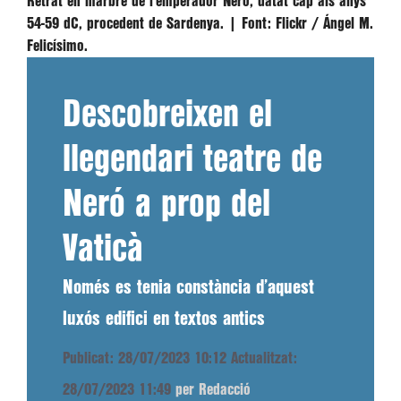
Retrat en marbre de l’emperador Neró, datat cap als anys
54-59 dC, procedent de Sardenya. |
Font:
Flickr / Ángel M.
Felicísimo.
Descobreixen el
llegendari teatre de
Neró a prop del
Vaticà
Només es tenia constància d’aquest
luxós edifici en textos antics
Publicat: 28/07/2023 10:12
Actualitzat:
28/07/2023 11:49
per Redacció