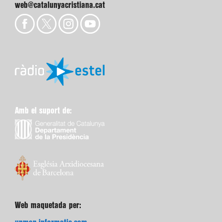
web@catalunyacristiana.cat
Amb el suport de:
Web maquetada per: