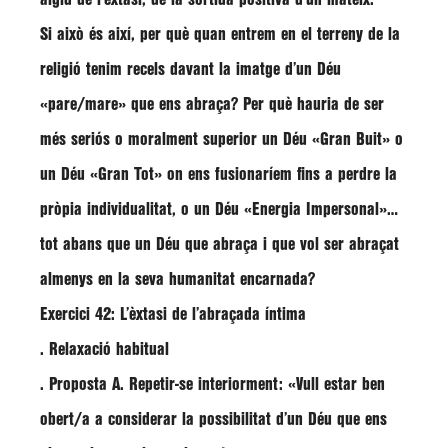
Si això és així, per què quan entrem en el terreny de la
religió tenim recels davant la imatge d’un Déu
«pare/mare» que ens abraça? Per què hauria de ser
més seriós o moralment superior un Déu «Gran Buit» o
un Déu «Gran Tot» on ens fusionaríem fins a perdre la
pròpia individualitat, o un Déu «Energia Impersonal»…
tot abans que un Déu que abraça i que vol ser abraçat
almenys en la seva humanitat encarnada?
Exercici 42: L’èxtasi de l’abraçada íntima
. Relaxació habitual
. Proposta A. Repetir-se interiorment: «Vull estar ben
obert/a a considerar la possibilitat d’un Déu que ens