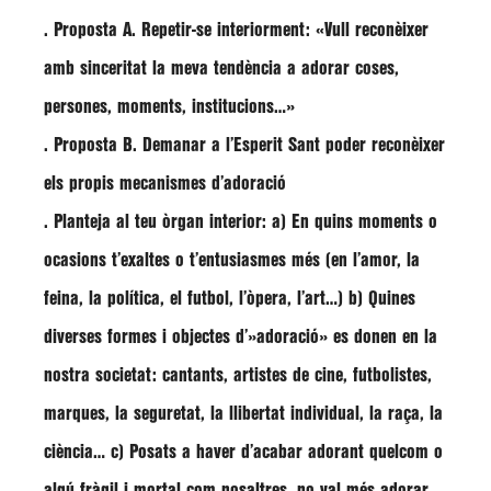
. Proposta A. Repetir-se interiorment: «Vull reconèixer
amb sinceritat la meva tendència a adorar coses,
persones, moments, institucions…»
. Proposta B. Demanar a l’Esperit Sant poder reconèixer
els propis mecanismes d’adoració
. Planteja al teu òrgan interior: a) En quins moments o
ocasions t’exaltes o t’entusiasmes més (en l’amor, la
feina, la política, el futbol, l’òpera, l’art…) b) Quines
diverses formes i objectes d’»adoració» es donen en la
nostra societat: cantants, artistes de cine, futbolistes,
marques, la seguretat, la llibertat individual, la raça, la
ciència… c) Posats a haver d’acabar adorant quelcom o
algú fràgil i mortal com nosaltres, no val més adorar