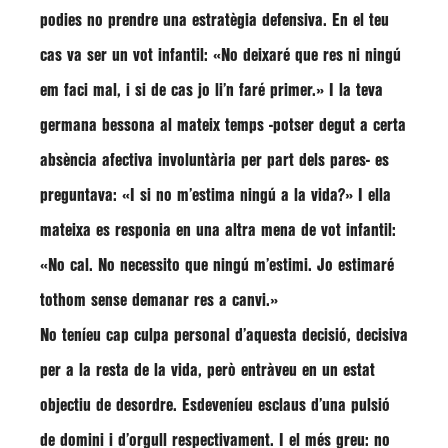
podies no prendre una estratègia defensiva. En el teu
cas va ser un vot infantil: «No deixaré que res ni ningú
em faci mal, i si de cas jo li’n faré primer.» I la teva
germana bessona al mateix temps -potser degut a certa
absència afectiva involuntària per part dels pares- es
preguntava: «I si no m’estima ningú a la vida?» I ella
mateixa es responia en una altra mena de vot infantil:
«No cal. No necessito que ningú m’estimi. Jo estimaré
tothom sense demanar res a canvi.»
No teníeu cap culpa personal d’aquesta decisió, decisiva
per a la resta de la vida, però entràveu en un estat
objectiu de desordre. Esdeveníeu esclaus d’una pulsió
de domini i d’orgull respectivament. I el més greu: no