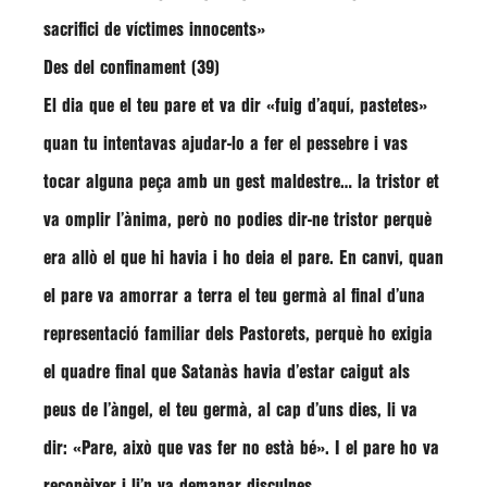
sacrifici de víctimes innocents»
Des del confinament (39)
El dia que el teu pare et va dir «fuig d’aquí, pastetes»
quan tu intentavas ajudar-lo a fer el pessebre i vas
tocar alguna peça amb un gest maldestre… la tristor et
va omplir l’ànima, però no podies dir-ne tristor perquè
era allò el que hi havia i ho deia el pare. En canvi, quan
el pare va amorrar a terra el teu germà al final d’una
representació familiar dels Pastorets, perquè ho exigia
el quadre final que Satanàs havia d’estar caigut als
peus de l’àngel, el teu germà, al cap d’uns dies, li va
dir: «Pare, això que vas fer no està bé». I el pare ho va
reconèixer i li’n va demanar disculpes.