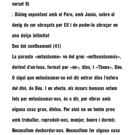
verset 9)
. Diàleg espontani amb el Pare, amb Jesús, sobre el
desig de ser abraçats per Ell i de poder-lo abraçar en
una dolça intimitat
Des del confinament (41)
La paraula «entusiasme» ve del grec «enthousiasmós»,
derivat d’en-tous, format per «en», dins, i «Theus», Déu.
O sigui que entusiasmar-se vol dir entrar dins l’esfera
del diví, de Déu. I en efecte, els éssers humans estem
fets per entusiasmar-nos, és a dir, per vibrar amb
alguna cosa gran, divina. Per això no en tenim prou
amb treballar, reproduir-nos, menjar, beure i dormir.
Necessitem desbordar-nos. Necessitem fer alguna cosa