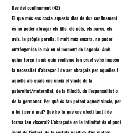
Des del confinament (42)
El que més ens costa aquests dies de dur confinament
és no poder abraçar els fills, els néts, els pares, els
avis, la pròpia parella. I molt més encara, no poder
entrènyer-los la mà en el moment de l’agonia. Amb
quina força i amb quin realisme tan cruel se’ns imposa
la necessitat d’abraçar i de ser abraçats per aquelles i
aquells als quals ens uneix el vincle de la
paternitat/maternitat, de la filiació, de l’esponsalitat o
de la germanor. Per què és tan potent aquest vincle, per
a bé i per a mal? Què ho fa que ens afecti tant i de
forma tan visceral? L’abraçada en la intimitat és el punt
àlgid de l’èxtasi, de la sortida positiva d’un mateix.