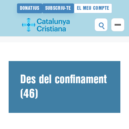
DONATIUS
SUBSCRIU-TE
EL MEU COMPTE
Vés
al
contingut
Des del confinament
(46)