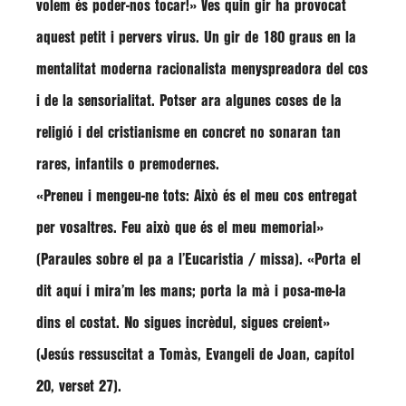
volem és poder-nos tocar!» Ves quin gir ha provocat
aquest petit i pervers virus. Un gir de 180 graus en la
mentalitat moderna racionalista menyspreadora del cos
i de la sensorialitat. Potser ara algunes coses de la
religió i del cristianisme en concret no sonaran tan
rares, infantils o premodernes.
«Preneu i mengeu-ne tots: Això és el meu cos entregat
per vosaltres. Feu això que és el meu memorial»
(Paraules sobre el pa a l’Eucaristia / missa). «Porta el
dit aquí i mira’m les mans; porta la mà i posa-me-la
dins el costat. No sigues incrèdul, sigues creient»
(Jesús ressuscitat a Tomàs, Evangeli de Joan, capítol
20, verset 27).