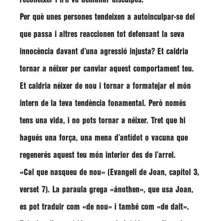
Per què unes persones tendeixen a autoinculpar-se del
que passa i altres reaccionen tot defensant la seva
innocència davant d’una agressió injusta? Et caldria
tornar a néixer per canviar aquest comportament teu.
Et caldria néixer de nou i tornar a formatejar el món
intern de la teva tendència fonamental. Però només
tens una vida, i no pots tornar a néixer. Tret que hi
hagués una força, una mena d’antídot o vacuna que
regenerés aquest teu món interior des de l’arrel.
«Cal que nasqueu de nou» (Evangeli de Joan, capítol 3,
verset 7). La paraula grega «ánothen», que usa Joan,
es pot traduir com «de nou» i també com «de dalt».