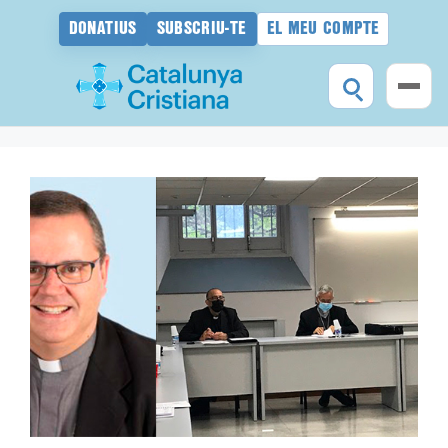
DONATIUS
SUBSCRIU-TE
EL MEU COMPTE
Vés
al
contingut