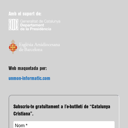
Amb el suport de:
Web maquetada per:
unmon-informatic.com
Subscriu-te gratuïtament a l’e-butlletí de “Catalunya
Cristiana”.