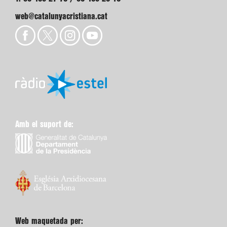
web@catalunyacristiana.cat
Amb el suport de:
Web maquetada per: