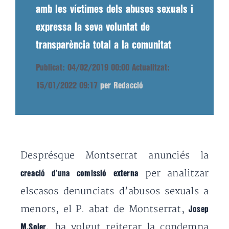
amb les víctimes dels abusos sexuals i
expressa la seva voluntat de
transparència total a la comunitat
Publicat: 04/02/2019 00:00
Actualitzat:
15/01/2022 09:17
per Redacció
Desprésque Montserrat anunciés la
per analitzar
creació d’una comissió externa
elscasos denunciats d’abusos sexuals a
menors, el P. abat de Montserrat,
Josep
, ha volgut reiterar la condemna
M.Soler