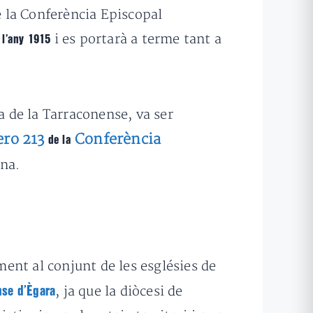
e la Conferència Episcopal
i es portarà a terme tant a
 l’any 1915
a de la Tarraconense, va ser
ro 213
Conferència
de la
ona.
ent al conjunt de les esglésies de
, ja que la diòcesi de
nse d’Ègara