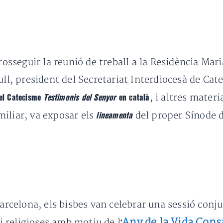
prosseguir la reunió de treball a la Residència Ma
ull, president del Secretariat Interdiocesà de Cat
, i altres mate
del Catecisme
Testimonis del Senyor
en català
miliar, va exposar els
del proper Sínode d
lineamenta
 Barcelona, els bisbes van celebrar una sessió con
Any de la Vida Cons
 i religioses amb motiu de l
‘