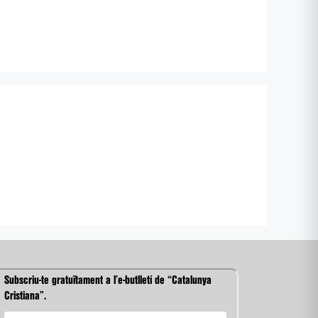
Subscriu-te gratuïtament a l’e-butlletí de “Catalunya
Cristiana”.