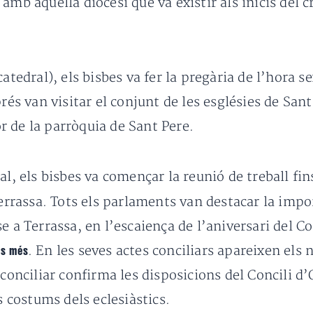
mb aquella diòcesi que va existir als inicis del c
atedral), els bisbes va fer la pregària de l’hora s
rés van visitar el conjunt de les esglésies de Sant
 de la parròquia de Sant Pere.
al, els bisbes va començar la reunió de treball fin
Terrassa. Tots els parlaments van destacar la impor
e a Terrassa, en l’escaiença de l’aniversari del Co
. En les seves actes conciliars apareixen els
os més
conciliar confirma les disposicions del Concili d’O
s costums dels eclesiàstics.