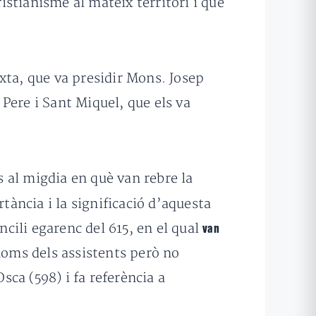
ristianisme al mateix territori i que
exta, que va presidir Mons. Josep
 Pere i Sant Miquel, que els va
s al migdia en què van rebre la
tància i la significació d’aquesta
ncili egarenc del 615, en el qual
van
 noms dels assistents però no
sca (598) i fa referència a