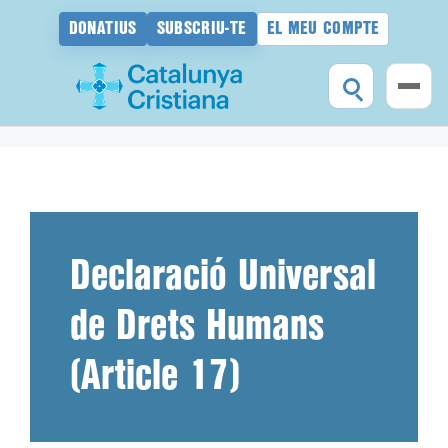
DONATIUS
SUBSCRIU-TE
EL MEU COMPTE
Vés
al
contingut
Declaració Universal
de Drets Humans
(Article 17)