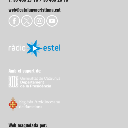
T. 93 409 27 70 / 93 409 28 10
web@catalunyacristiana.cat
Amb el suport de:
Web maquetada per: