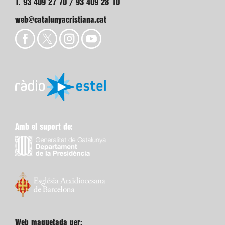
T. 93 409 27 70 / 93 409 28 10
web@catalunyacristiana.cat
Amb el suport de:
Web maquetada per: