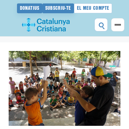
DONATIUS
SUBSCRIU-TE
EL MEU COMPTE
Vés
al
contingut