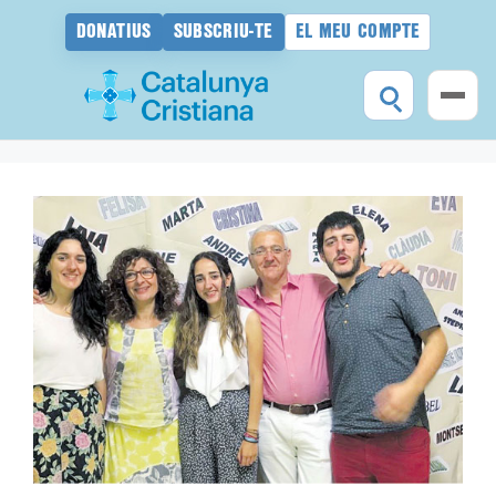
DONATIUS
SUBSCRIU-TE
EL MEU COMPTE
Vés
al
contingut