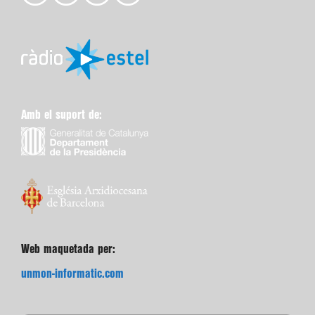
Amb el suport de:
Web maquetada per:
unmon-informatic.com