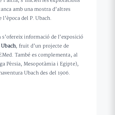
 l’altra, s’inicien les exploracions
s tanca amb una mostra d’altres
e l’època del P. Ubach.
n s’ofereix informació de l’exposició
. Ubach
, fruit d’un projecte de
l’IEMed. També es complementa, al
ga Pèrsia, Mesopotàmia i Egipte),
onaventura Ubach des del 1906.