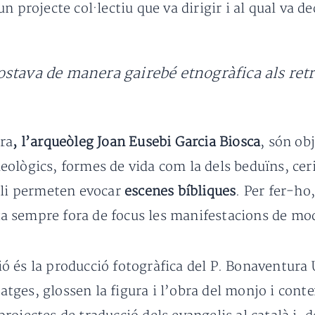
 projecte col·lectiu que va dirigir i al qual va de
stava de manera gairebé etnogràfica als retr
ra
, l’arqueòleg Joan Eusebi Garcia Biosca
, són ob
ològics, formes de vida com la dels beduïns, ceri
e li permeten evocar
escenes bíbliques
. Per fer-ho
ixa sempre fora de focus les manifestacions de mo
ició és la producció fotogràfica del P. Bonaventur
ges, glossen la figura i l’obra del monjo i cont