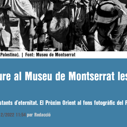
(Palestina). |
Font:
Museu de Montserrat
ure al Museu de Montserrat les
nstants d’eternitat. El Pròxim Orient al fons fotogràfic de
/12/2022 11:54
per Redacció