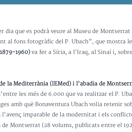
er dia que es podrà veure al Museu de Montserrat 
nt al fons fotogràfic del P. Ubach”, que mostra l
(1879-1960)
va fer a Síria, a l’Iraq, al Sinaí i, so
de la Mediterrània (IEMed) i l’abadia de Montserr
d’entre les més de 6.000 que va realitzar el P. Uba
tges amb què Bonaventura Ubach volia retenir sob
l’avenç imparable de la modernitat i els conflicte
lia de Montserrat (28 volums, publicats entre el 192