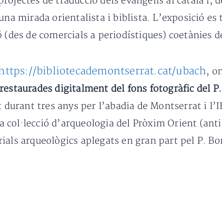
ojectes de traducció dels evangelis al català i, de
una mirada orientalista i biblista. L’exposició e
 (des de comercials a periodístiques) coetànies d
https://bibliotecademontserrat.cat/ubach
, o
restaurades digitalment del fons fotogràfic del P
at durant tres anys per l’abadia de Montserrat i 
col·lecció d’arqueologia del Pròxim Orient (anti
ials arqueològics aplegats en gran part pel P. B