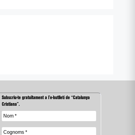
Subscriu-te gratuïtament a l’e-butlletí de “Catalunya
Cristiana”.