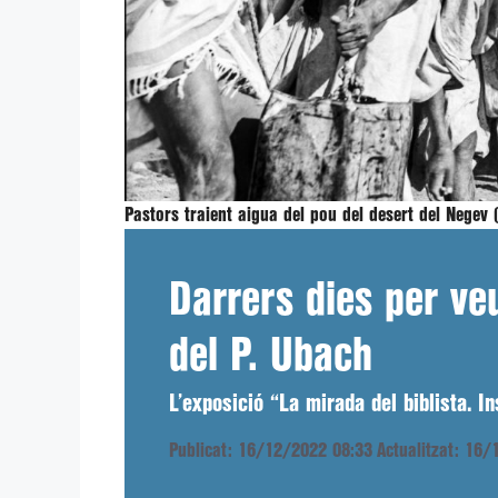
Pastors traient aigua del pou del desert del Negev 
Darrers dies per ve
del P. Ubach
L’exposició “La mirada del biblista. I
Publicat: 16/12/2022 08:33
Actualitzat: 16