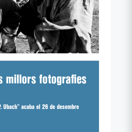
 millors fotografies
l P. Ubach” acaba el 26 de desembre