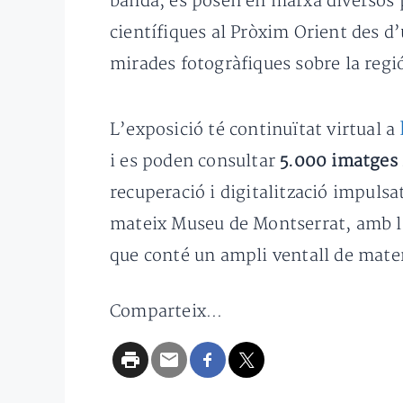
banda, es posen en marxa diversos pr
científiques al Pròxim Orient des d’
mirades fotogràfiques sobre la regió
L’exposició té continuïtat virtual a
i es poden consultar
5.000 imatges 
recuperació i digitalització impuls
mateix Museu de Montserrat, amb la 
que conté un ampli ventall de mater
Comparteix...