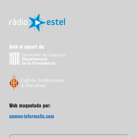
Amb el suport de:
Web maquetada per:
unmon-informatic.com