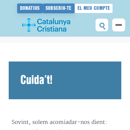
DONATIUS
SUBSCRIU-TE
EL MEU COMPTE
Vés
al
contingut
Cuida’t!
Sovint, solem acomiadar-nos dient: