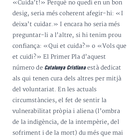
«Cuida’t!» Perquè no quedi en un bon
desig, seria més coherent afegir-hi: «I
deixa’t cuidar.» I encara ho seria més
preguntar-li a l’altre, si hi tenim prou
confiança: «Qui et cuida?» o «Vols que
et cuidi?» El Primer Pla d’aquest
número de
està dedicat
Catalunya Cristiana
als qui tenen cura dels altres per mitjà
del voluntariat. En les actuals
circumstàncies, el fet de sentir la
vulnerabilitat pròpia i aliena (l’ombra
de la indigència, de la intempèrie, del
sofriment i de la mort) du més que mai