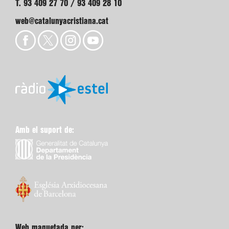
T. 93 409 27 70 / 93 409 28 10
web@catalunyacristiana.cat
Amb el suport de:
Web maquetada per: