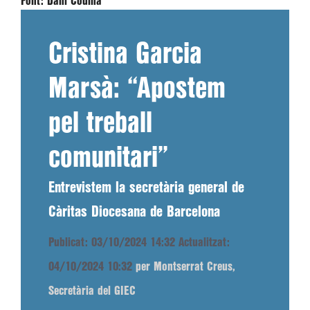
Font:
Dani Codina
Cristina Garcia
Marsà: “Apostem
pel treball
comunitari”
Entrevistem la secretària general de
Càritas Diocesana de Barcelona
Publicat: 03/10/2024 14:32
Actualitzat:
04/10/2024 10:32
per Montserrat Creus,
Secretària del GIEC