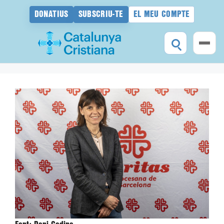
DONATIUS
SUBSCRIU-TE
EL MEU COMPTE
Vés
al
contingut