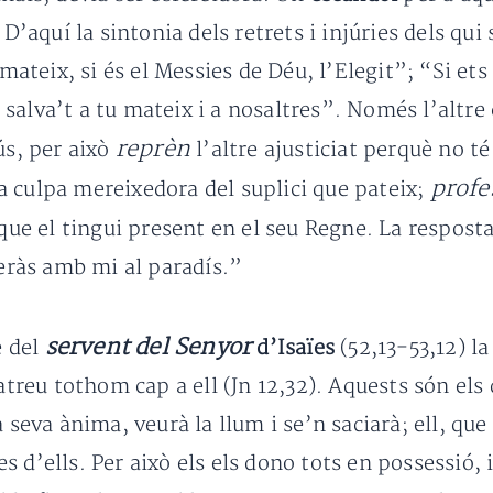
quí la sintonia dels retrets i injúries dels qui 
mateix, si és el Messies de Déu, l’Elegit”; “Si ets e
alva’t a tu mateix i a nosaltres”. Només l’altre 
reprèn
ús, per això
l’altre ajusticiat perquè no 
profe
va culpa mereixedora del suplici que pateix;
que el tingui present en el seu Regne. La resposta
seràs amb mi al paradís.”
servent del Senyor
e del
d’Isaïes
(52,13-53,12) la
 atreu tothom cap a ell (Jn 12,32). Aquests són el
seva ànima, veurà la llum i se’n saciarà; ell, que é
 d’ells. Per això els els dono tots en possessió, 