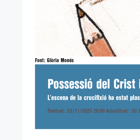
Font:
Glòria Monés
Possessió del Crist 
L’escena de la crucifixió ha estat pl
Publicat: 23/11/2025 20:00
Actualitzat: 18