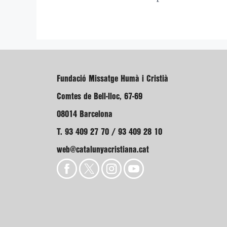
Fundació Missatge Humà i Cristià
Comtes de Bell-lloc, 67-69
08014 Barcelona
T. 93 409 27 70 / 93 409 28 10
web@catalunyacristiana.cat