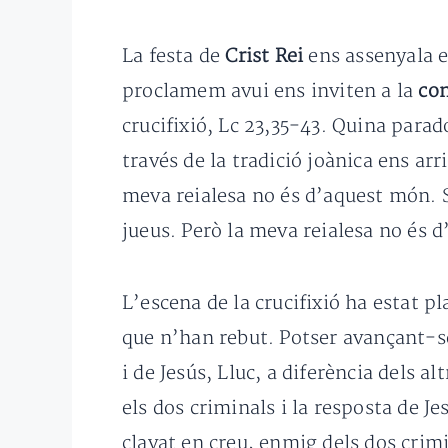
La festa de
Crist Rei
ens assenyala e
proclamem avui ens inviten a la
con
crucifixió, Lc 23,35-43. Quina parad
través de la tradició joànica ens ar
meva reialesa no és d’aquest món. S
jueus. Però la meva reialesa no és d’
L’escena de la crucifixió ha estat 
que n’han rebut. Potser avançant-se
i de Jesús, Lluc, a diferència dels a
els dos criminals i la resposta de Je
clavat en creu, enmig dels dos crim