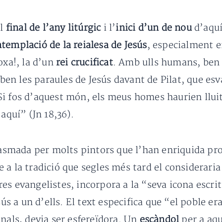
l
final de l’any litúrgic
i l’
inici d’un de nou
d’aquí
templació de la reialesa de Jesús
, especialment e
oxa!, la d’un
rei crucificat
. Amb ulls humans, ben 
riben les paraules de Jesús davant de Pilat, que es
i fos d’aquest món, els meus homes haurien lluit
aquí” (Jn 18,36).
plasmada per molts pintors que l’han enriquida p
 a la tradició que segles més tard el consideraria
ltres evangelistes, incorpora a la “seva icona escri
sús a un d’ells. El text especifica que “el poble er
inals, devia ser esfereïdora. Un
escàndol
per a aq