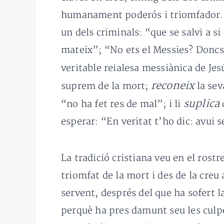
humanament poderós i triomfador. D’a
un dels criminals: “que se salvi a si 
mateix”; “No ets el Messies? Doncs s
veritable reialesa messiànica de Jes
reconeix
suprem de la mort;
la se
suplica
“no ha fet res de mal”; i li
esperar: “En veritat t’ho dic: avui 
La tradició cristiana veu en el rostr
triomfat de la mort i des de la creu
servent, després del que ha sofert la 
perquè ha pres damunt seu les culpes