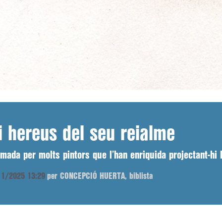
i hereus del seu reialme
asmada per molts pintors que l’han enriquida projectant-hi
/11/2025 13:29
per CONCEPCIÓ HUERTA, biblista