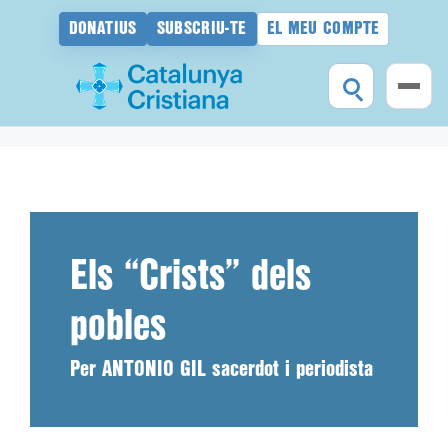
DONATIUS
SUBSCRIU-TE
EL MEU COMPTE
Vés
al
contingut
Els “Crists” dels
pobles
Per ANTONIO GIL sacerdot i periodista