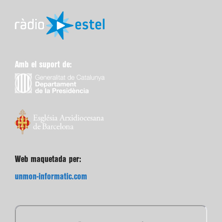
Amb el suport de:
Web maquetada per:
unmon-informatic.com