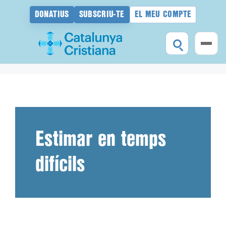
DONATIUS
SUBSCRIU-TE
EL MEU COMPTE
Vés
al
contingut
Estimar en temps
difícils