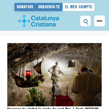
DONATIUS
SUBSCRIU-TE
EL MEU COMPTE
Vés
al
contingut