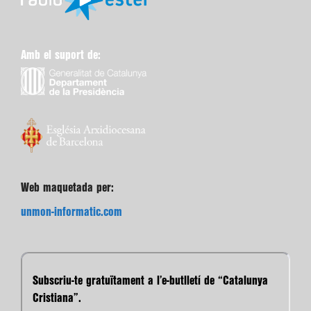
Amb el suport de:
Web maquetada per:
unmon-informatic.com
Subscriu-te gratuïtament a l’e-butlletí de “Catalunya
Cristiana”.