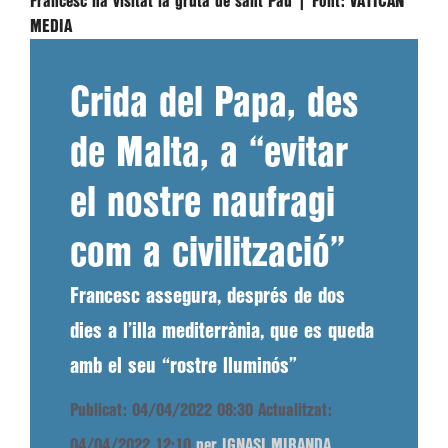
Francesc ha visitat la gruta de sant Pau |
Font:
VATICAN
MEDIA
Crida del Papa, des
de Malta, a “evitar
el nostre naufragi
com a civilització”
Francesc assegura, després de dos
dies a l’illa mediterrània, que es queda
amb el seu “rostre lluminós”
Publicat: 04/04/2022 08:30
Actualitzat:
04/04/2022 12:10
per IGNASI MIRANDA