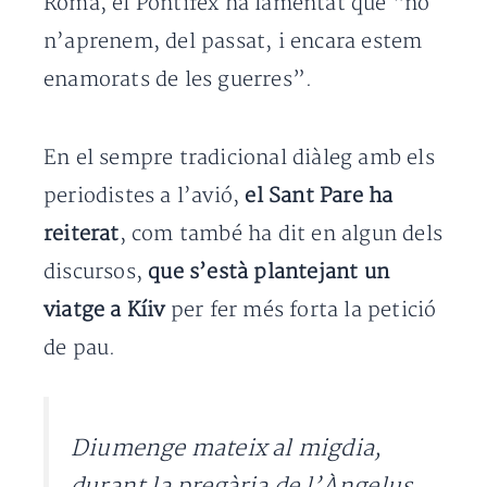
Roma, el Pontífex ha lamentat que “no
n’aprenem, del passat, i encara estem
enamorats de les guerres”.
En el sempre tradicional diàleg amb els
periodistes a l’avió,
el Sant Pare ha
reiterat
, com també ha dit en algun dels
discursos,
que s’està plantejant un
viatge a Kíiv
per fer més forta la petició
de pau.
Diumenge mateix al migdia,
durant la pregària de l’Àngelus,