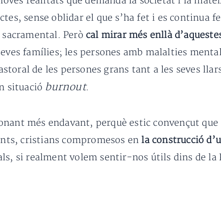
 noves realitats que demanda la societat i la matei
ctes, sense oblidar el que s’ha fet i es continua
 sacramental. Però
cal mirar més enllà d’aquestes
seves famílies; les persones amb malalties mentals
oral de les persones grans tant a les seves llars 
burnout
en situació
.
ionant més endavant, perquè estic convençut que
ients, cristians compromesos en
la construcció d’u
s, si realment volem sentir-nos útils dins de la P