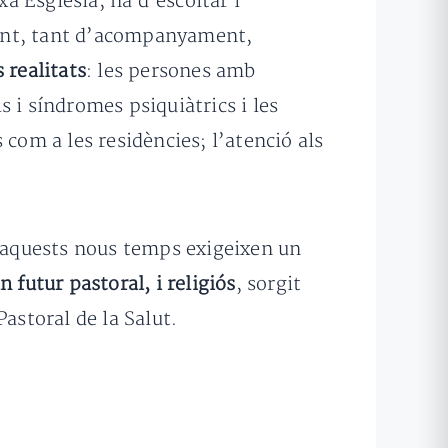
xa Església, ha d’escoltar i
 fent, tant d’acompanyament,
 realitats
: les persones amb
 i síndromes psiquiàtrics i les
com a les residències; l’atenció als
 aquests nous temps exigeixen un
n futur pastoral, i religiós
, sorgit
astoral de la Salut.