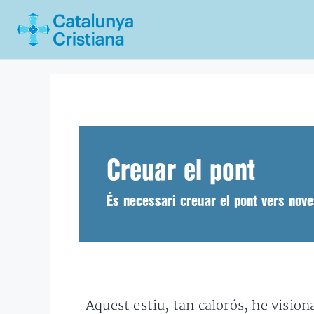
Vés
al
contingut
Creuar el pont
És necessari creuar el pont vers nove
Aquest estiu, tan calorós, he visio