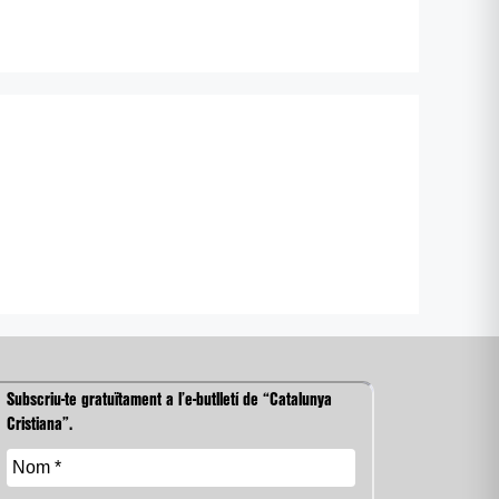
Subscriu-te gratuïtament a l’e-butlletí de “Catalunya
Cristiana”.