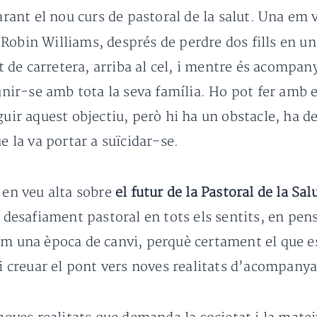
arant el nou curs de pastoral de la salut. Una em 
 Robin Williams, després de perdre dos fills en un
de carretera, arriba al cel, i mentre és acompan
eunir-se amb tota la seva família. Ho pot fer amb e
guir aquest objectiu, però hi ha un obstacle, ha d
e la va portar a suïcidar-se.
 en veu alta sobre
el futur de la Pastoral de la Sal
esafiament pastoral en tots els sentits, en pen
m una època de canvi, perquè certament el que est
 i creuar el pont vers noves realitats d’acompanya