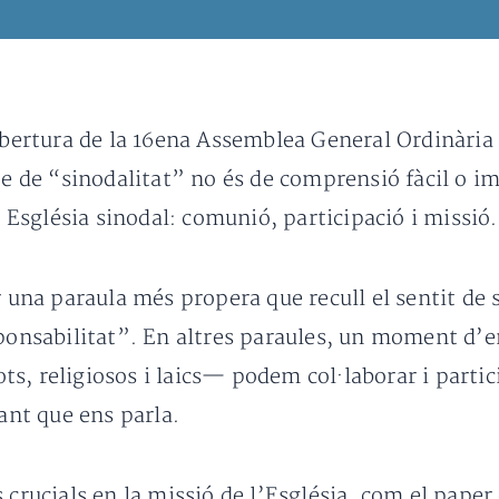
’obertura de la 16ena Assemblea General Ordinària 
te de “sinodalitat” no és de comprensió fàcil o imm
na Església sinodal: comunió, participació i missió
r una paraula més propera que recull el sentit de 
sponsabilitat”. En altres paraules, un moment d’
s, religiosos i laics— podem col·laborar i partic
Sant que ens parla.
 crucials en la missió de l’Església, com el paper 