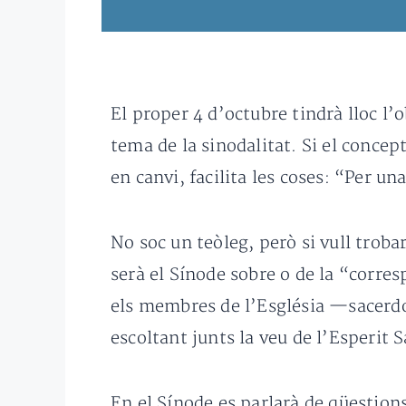
El proper 4 d’octubre tindrà lloc l
tema de la sinodalitat. Si el concep
en canvi, facilita les coses: “Per u
No soc un teòleg, però si vull troba
serà el Sínode sobre o de la “corre
els membres de l’Església —sacerdot
escoltant junts la veu de l’Esperit 
En el Sínode es parlarà de qüestions