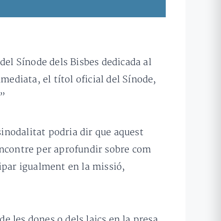
del Sínode dels Bisbes dedicada al
ediata, el títol oficial del Sínode,
.”
sinodalitat podria dir que aquest
encontre per aprofundir sobre com
ipar igualment en la missió,
de les dones o dels laics en la presa