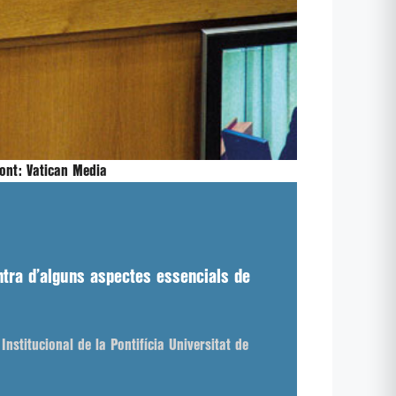
ont:
Vatican Media
ntra d’alguns aspectes essencials de
nstitucional de la Pontifícia Universitat de