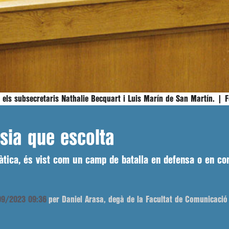
b els subsecretaris Nathalie Becquart i Luis Marín de San Martín. |
F
sia que escolta
àtica, és vist com un camp de batalla en defensa o en co
/09/2023 09:36
per Daniel Arasa, degà de la Facultat de Comunicació I