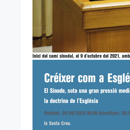
Inici del camí sinodal, el 9 d’octubre del 2021, am
Créixer com a Esglé
El Sínode, sota una gran pressió medi
la doctrina de l’Església
Publicat: 26/09/2023 09:36
Actualitzat: 26
la Santa Creu.