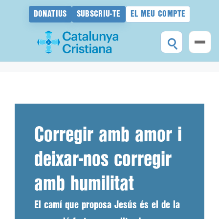
DONATIUS
SUBSCRIU-TE
EL MEU COMPTE
Vés
al
contingut
Corregir amb amor i
deixar-nos corregir
amb humilitat
El camí que proposa Jesús és el de la