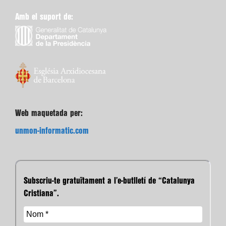
Amb el suport de:
Web maquetada per:
unmon-informatic.com
Subscriu-te gratuïtament a l’e-butlletí de “Catalunya
Cristiana”.