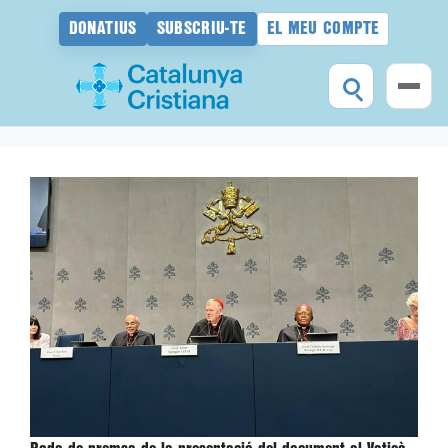
DONATIUS
SUBSCRIU-TE
EL MEU COMPTE
Vés
al
contingut