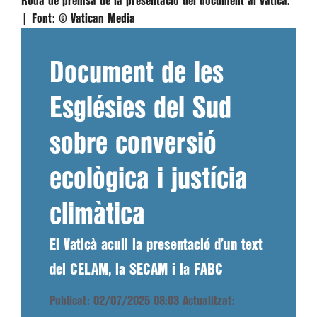
Roda de premsa de la presentació del document al Vaticà.
|
Font:
© Vatican Media
Document de les
Esglésies del Sud
sobre conversió
ecològica i justícia
climàtica
El Vaticà acull la presentació d’un text
del CELAM, la SECAM i la FABC
Publicat: 02/07/2025 08:03
Actualitzat: