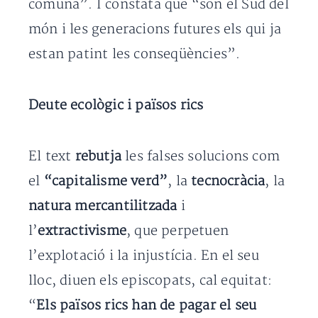
comuna”. I constata que “són el Sud del
món i les generacions futures els qui ja
estan patint les conseqüències”.
Deute ecològic i països rics
El text
rebutja
les falses solucions com
el
“capitalisme verd”
, la
tecnocràcia
, la
natura mercantilitzada
i
l’
extractivisme
, que perpetuen
l’explotació i la injustícia. En el seu
lloc, diuen els episcopats, cal equitat:
“
Els països rics han de pagar el seu