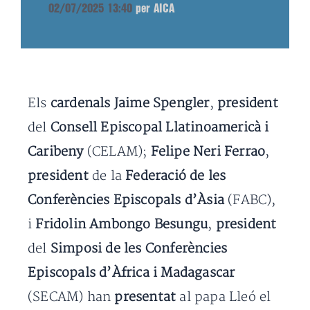
02/07/2025 13:40
per AICA
Els
cardenals Jaime Spengler
,
president
del
Consell Episcopal Llatinoamericà i
Caribeny
(CELAM);
Felipe Neri Ferrao
,
president
de la
Federació de les
Conferències Episcopals d’Àsia
(FABC),
i
Fridolin Ambongo Besungu
,
president
del
Simposi de les Conferències
Episcopals d’Àfrica i Madagascar
(SECAM) han
presentat
al papa Lleó el