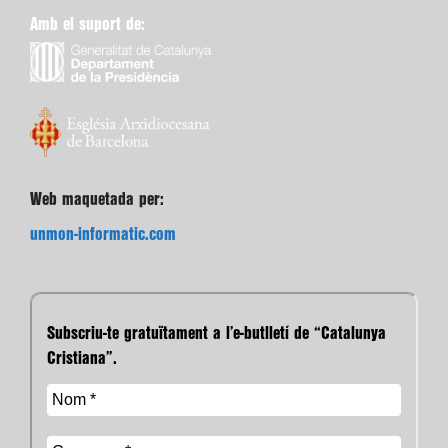
Amb el suport de:
Web maquetada per:
unmon-informatic.com
Subscriu-te gratuïtament a l’e-butlletí de “Catalunya
Cristiana”.