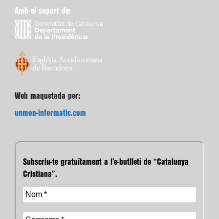
Amb el suport de:
Web maquetada per:
unmon-informatic.com
Subscriu-te gratuïtament a l’e-butlletí de “Catalunya
Cristiana”.