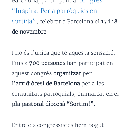
congrés
Barcelona, participant al
“Inspira. Per a parròquies en
sortida”
, celebrat a Barcelona el
17 i 18
de novembre
.
I no és l’única que té aquesta sensació.
Fins a
700 persones
han participat en
aquest congrés
organitzat
per
l’
arxidiòcesi de Barcelona
per a les
comunitats parroquials, emmarcat en el
pla pastoral diocesà “Sortim!”.
Entre els congressistes hem pogut