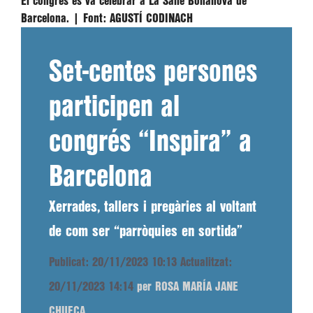
El congrés es va celebrar a La Salle Bonanova de
Barcelona. |
Font:
AGUSTÍ CODINACH
Set-centes persones
participen al
congrés “Inspira” a
Barcelona
Xerrades, tallers i pregàries al voltant
de com ser “parròquies en sortida”
Publicat: 20/11/2023 10:13
Actualitzat:
20/11/2023 14:14
per ROSA MARÍA JANE
CHUECA