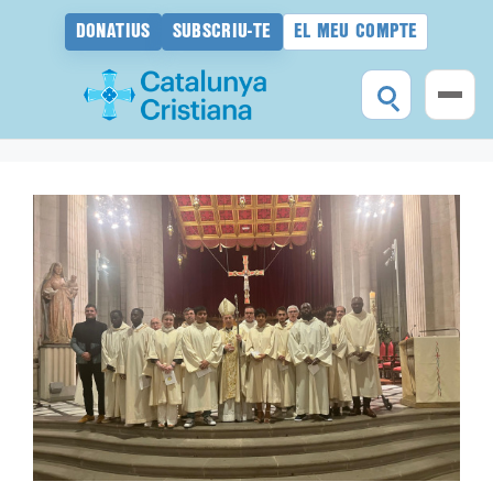
DONATIUS
SUBSCRIU-TE
EL MEU COMPTE
Vés
al
contingut