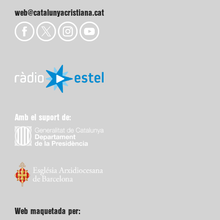
web@catalunyacristiana.cat
Amb el suport de:
Web maquetada per: