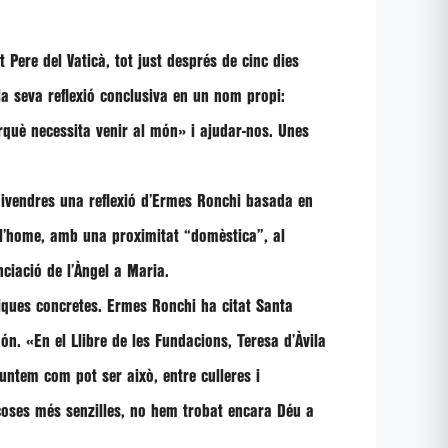
 Pere del Vaticà, tot just després de cinc dies
 la seva reflexió conclusiva en un nom propi:
rquè necessita venir al món»
i ajudar-nos. Unes
ivendres una reflexió d’
Ermes Ronchi
basada en
e l’home, amb una proximitat
“domèstica”
, al
nciació de l’Àngel a Maria.
tiques concretes.
Ermes Ronchi
ha citat Santa
món.
«En el Llibre de les Fundacions, Teresa d’Àvila
untem com pot ser això, entre culleres i
 coses més senzilles, no hem trobat encara Déu a