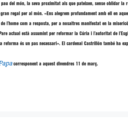
 pau del món, la seva proximitat als que pateixen, sense oblidar la
e gran regal per al món.
«Ens alegrem profundament amb ell en aquest
 de l’home com a resposta, per a nosaltres manifestat en la miseric
Pare actual està assumint per reformar la Cúria i l’autoritat de l’Es
la reforma és un pas necessari»
. El cardenal Castrillón també ha ex
 Papa
corresponent a aquest divendres 11 de març.