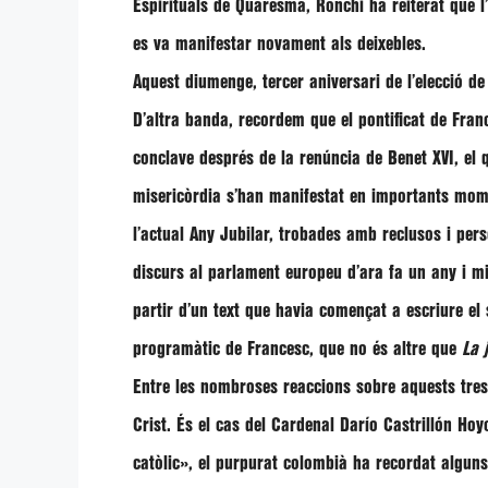
Espirituals de Quaresma,
Ronchi
ha reiterat que 
es va manifestar novament als deixebles.
Aquest diumenge, tercer aniversari de l’elecció d
D’altra banda, recordem que el pontificat de
Fran
conclave després de la renúncia de
Benet XVI
, el
misericòrdia s’han manifestat en importants mome
l’actual Any Jubilar, trobades amb reclusos i pers
discurs al parlament europeu d’ara fa un any i mig
partir d’un text que havia començat a escriure el 
programàtic de
Francesc
, que no és altre que
La 
Entre les nombroses reaccions sobre aquests tres 
Crist. És el cas del Cardenal Darío Castrillón Ho
catòlic»
, el purpurat colombià ha recordat alguns