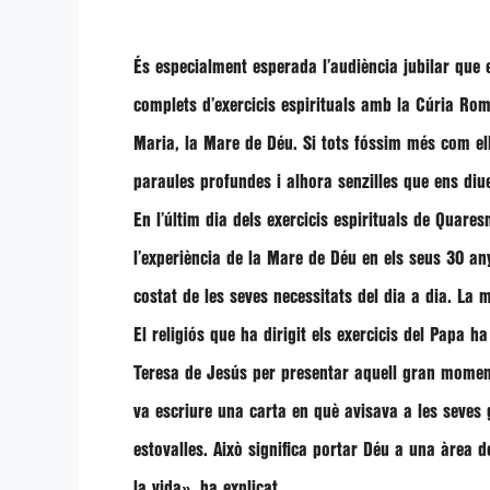
És especialment esperada l’audiència jubilar que e
complets d’exercicis espirituals amb la Cúria Ro
Maria, la Mare de Déu. Si tots fóssim més com ell
paraules profundes i alhora senzilles que ens diu
En l’últim dia dels exercicis espirituals de Quar
l’experiència de la Mare de Déu en els seus 30 a
costat de les seves necessitats del dia a dia. La 
El religiós que ha dirigit els exercicis del Papa
Teresa de Jesús per presentar aquell gran momen
va escriure una carta en què avisava a les seves 
estovalles. Això significa portar Déu a una àrea 
la vida»
, ha explicat.