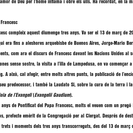
l’amor de Déu per l’home inflama i obre els ulls. Ha recordat, en la 
e Francesc
cesc
compleix aquest diumenge tres anys. Va ser el 13 de març de 20
 qui era fins a aleshores arquebisbe de Buenos Aires,
Jorge-Mario Ber
nts, com ara el discurs de Francesc davant les Nacions Unides al s
ones sense sostre, la visita a l’illa de Lampedusa, on va començar a p
. A això, cal afegir, entre molts altres punts, la publicació de l’enc
seu predecessor, i també la Laudato Si, sobre la cura de la terra i l
joia de l’Evangeli
(
Evangelii Gaudium
).
anys de Pontificat del Papa Francesc, molts el veuen com un pregó in
yos, prefecte emèrit de la Congregació per al Clergat. Després de de
 trets i moments dels tres anys transcorreguts, des del 13 de març de