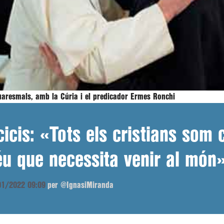
quaresmals, amb la Cúria i el predicador Ermes Ronchi
cicis: «Tots els cristians som 
éu que necessita venir al món
/01/2022 09:09
per @IgnasiMiranda