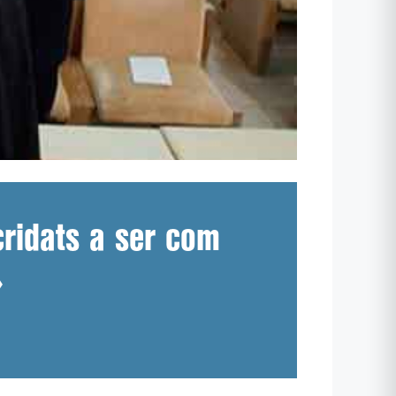
cridats a ser com
»