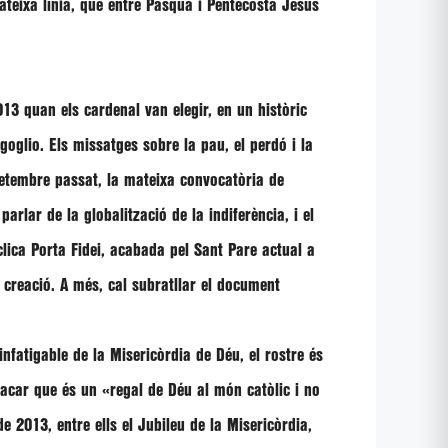
mateixa línia, que entre Pasqua i Pentecosta Jesús
13 quan els cardenal van elegir, en un històric
goglio
. Els missatges sobre la pau, el perdó i la
etembre passat, la mateixa convocatòria de
arlar de la globalització de la indiferència, i el
íclica Porta Fidei, acabada pel Sant Pare actual a
a creació. A més, cal subratllar el document
fatigable de la Misericòrdia de Déu, el rostre és
stacar que és un
«regal de Déu al món catòlic i no
 2013, entre ells el Jubileu de la Misericòrdia,