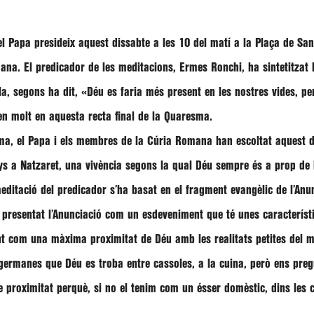
l Papa presideix aquest dissabte a les 10 del matí a la Plaça de Sant
mana. El predicador de les meditacions,
Ermes Ronchi
, ha sintetitzat
a, segons ha dit,
«Déu es faria més present en les nostres vides, pe
en molt en aquesta recta final de la Quaresma.
esma, el Papa i els membres de la Cúria Romana han escoltat aquest d
nys a Natzaret, una vivència segons la qual Déu sempre és a prop d
meditació del predicador s’ha basat en el fragment evangèlic de l’Anu
 ha presentat l’Anunciació com un esdeveniment que té unes caracterís
t com una màxima proximitat de Déu amb les realitats petites del 
germanes que Déu es troba entre cassoles, a la cuina, però ens preg
de proximitat perquè, si no el tenim com un ésser domèstic, dins les