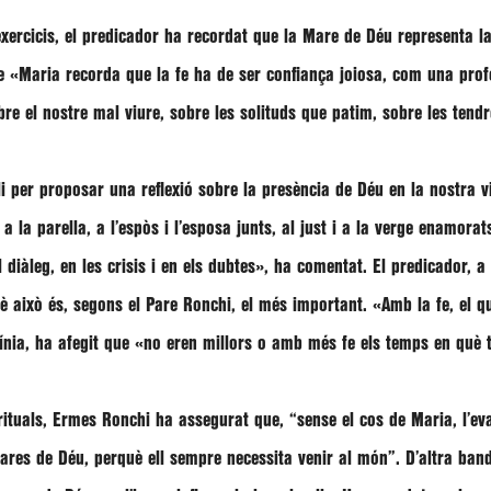
rcicis, el predicador ha recordat que la Mare de Déu representa la u
ue
«Maria recorda que la fe ha de ser confiança joiosa, com una profe
e el nostre mal viure, sobre les solituds que patim, sobre les tendr
i per proposar una reflexió sobre la presència de Déu en la nostra 
a la parella, a l’espòs i l’esposa junts, al just i a la verge enamorat
l diàleg, en les crisis i en els dubtes»
, ha comentat. El predicador, 
 això és, segons el Pare Ronchi, el més important. «Amb la fe, el qu
ínia, ha afegit que
«no eren millors o amb més fe els temps en què t
irituals, Ermes Ronchi ha assegurat que,
“sense el cos de Maria, l’ev
mares de Déu, perquè ell sempre necessita venir al món”
. D’altra ban