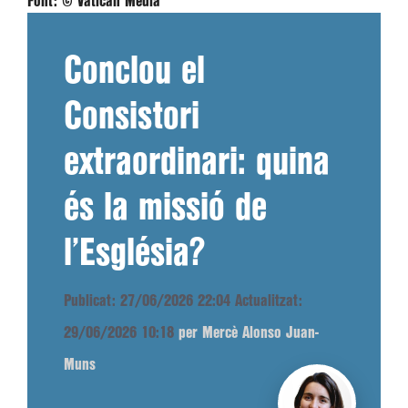
Font:
© Vatican Media
Conclou el
Consistori
extraordinari: quina
és la missió de
l’Església?
Publicat: 27/06/2026 22:04
Actualitzat:
29/06/2026 10:18
per Mercè Alonso Juan-
Muns