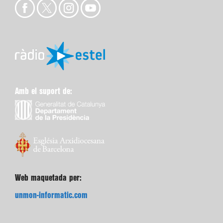
Amb el suport de:
Web maquetada per:
unmon-informatic.com