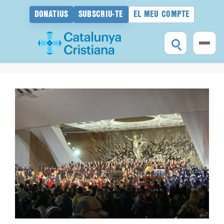
DONATIUS
SUBSCRIU-TE
EL MEU COMPTE
Vés
al
contingut