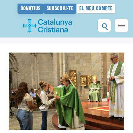
DONATIUS
SUBSCRIU-TE
EL MEU COMPTE
Vés
al
contingut