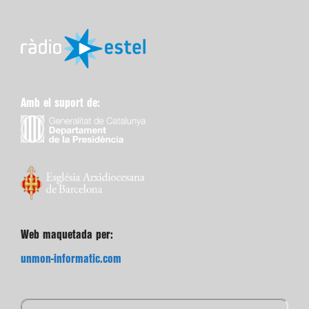
Amb el suport de:
Web maquetada per:
unmon-informatic.com