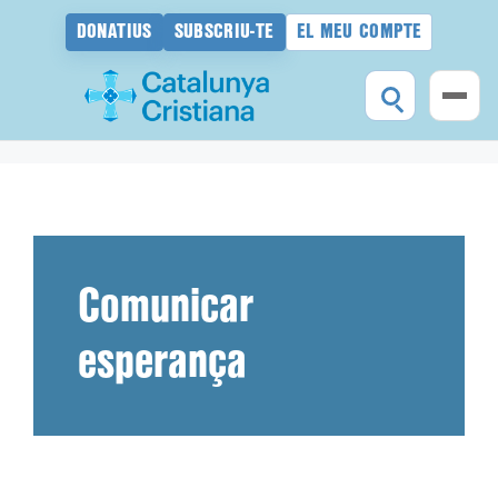
DONATIUS
SUBSCRIU-TE
EL MEU COMPTE
Vés
al
contingut
Comunicar
esperança