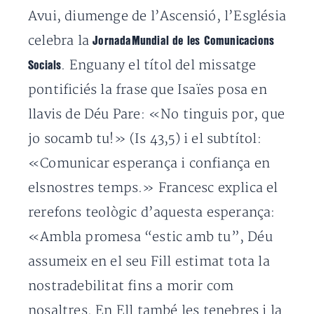
Avui, diumenge de l’Ascensió, l’Església
celebra la
JornadaMundial de les Comunicacions
. Enguany el títol del missatge
Socials
pontificiés la frase que Isaïes posa en
llavis de Déu Pare: «No tinguis por, que
jo socamb tu!» (Is 43,5) i el subtítol:
«Comunicar esperança i confiança en
elsnostres temps.» Francesc explica el
rerefons teològic d’aquesta esperança:
«Ambla promesa “estic amb tu”, Déu
assumeix en el seu Fill estimat tota la
nostradebilitat fins a morir com
nosaltres. En Ell també les tenebres i la