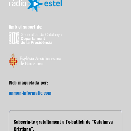
Amb el suport de:
Web maquetada per:
unmon-informatic.com
Subscriu-te gratuïtament a l’e-butlletí de “Catalunya
Cristiana”.