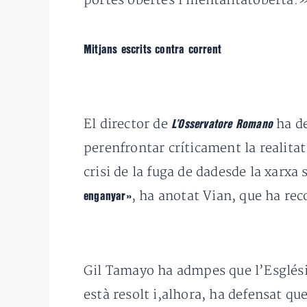
portes obertes i mentalitatoberta.
Mitjans escrits contra corrent
El director de
ha de
L’Osservatore Romano
perenfrontar críticament la realit
crisi de la fuga de dadesde la xarxa
, ha anotat Vian, que ha re
enganyar»
Gil Tamayo ha admpes que l’Església
està resolt i,alhora, ha defensat qu