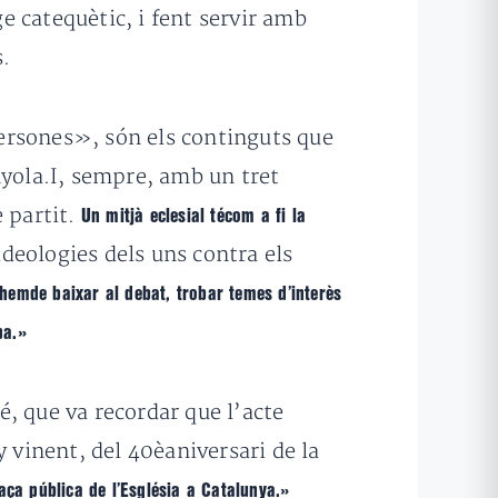
e catequètic, i fent servir amb
s.
 persones», són els continguts que
nyola.I, sempre, amb un tret
e partit.
Un mitjà eclesial técom a fi la
ideologies dels uns contra els
 hemde baixar al debat, trobar temes d’interès
pa.»
, que va recordar que l’acte
 vinent, del 40èaniversari de la
ça pública de l’Església a Catalunya.»