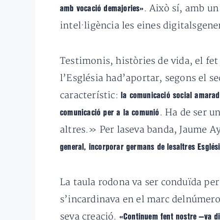
. Això sí, amb u
amb vocació demajories»
intel·ligència les eines digitalsge
Testimonis, històries de vida, el fe
l’Església had’aportar, segons el s
característic:
la comunicació social amara
. Ha de ser u
comunicació per a la comunió
altres.» Per laseva banda, Jaume 
general, incorporar germans de lesaltres Esglési
La taula rodona va ser conduïda per
s’incardinava en el marc delnúmero 2
seva creació.
«Continuem fent nostre —va di