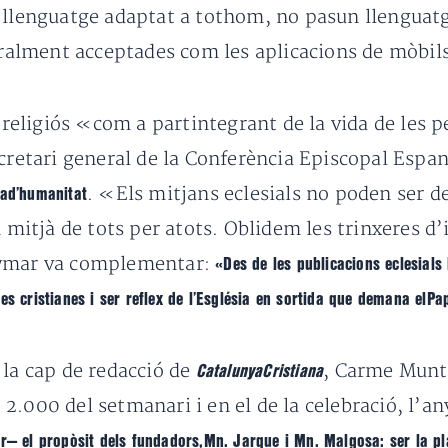
n llenguatge adaptat a tothom, no pasun llenguatg
neralment acceptades com les aplicacions de mòbil
t religiós «com a partintegrant de la vida de les
ecretari general de la Conferència Episcopal Espa
. «Els mitjans eclesials no poden ser d
dad’humanitat
n mitjà de tots per atots. Oblidem les trinxeres d’
Aymar va complementar:
«Des de les publicacions eclesials
es cristianes i ser reflex de l’Església en sortida que demana elPa
 la cap de redacció de
, Carme Munté
CatalunyaCristiana
.000 del setmanari i en el de la celebració, l’any
r— el propòsit dels fundadors,Mn. Jarque i Mn. Malgosa: ser la pla