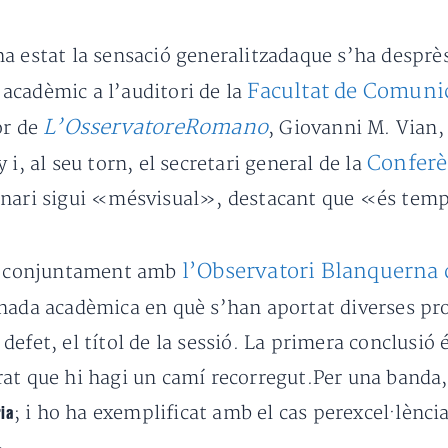
a estat la sensació generalitzadaque s’ha desprè
Facultat de Comunic
acadèmic a l’auditori de la
L’OsservatoreRomano
or de
, Giovanni M. Vian,
Conferè
i, al seu torn, el secretari general de la
anari sigui «mésvisual», destacant que «és tem
l’Observatori Blanquerna 
da conjuntament amb
ornada acadèmica en què s’han aportat diverses pr
, defet, el títol de la sessió. La primera conclusió é
rat que hi hagi un camí recorregut.Per una banda
; i ho ha exemplificat amb el cas perexcel·lènc
ia