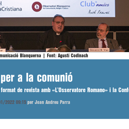
 Comunicació Blanquerna |
Font:
Agustí Codinach
 per a la comunió
 format de revista amb «L’Osservatore Romano» i la Conf
/01/2022 09:15
per Joan Andreu Parra