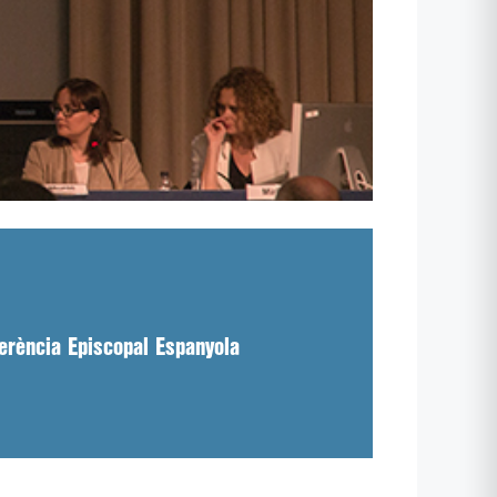
erència Episcopal Espanyola