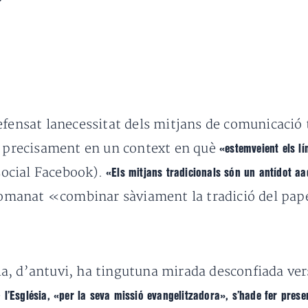
»
fensat lanecessitat dels mitjans de comunicació t
at precisament en un context en què
«estemveient els lí
 social Facebook).
«Els mitjans tradicionals són un antídot aa
comanat «combinar sàviament la tradició del paper
, d’antuvi, ha tingutuna mirada desconfiada vers
e
l’Església, «per la seva missió evangelitzadora», s’hade fer presen