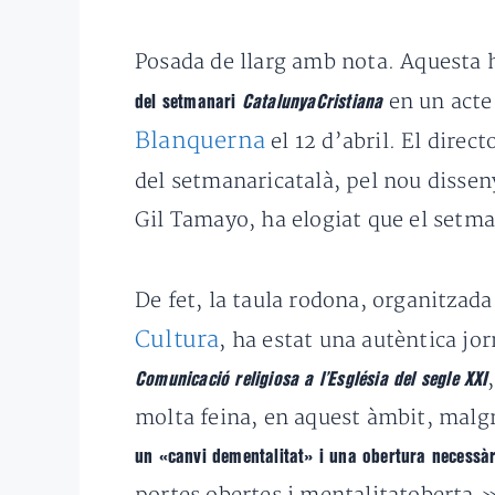
Posada de llarg amb nota. Aquesta h
en un acte 
del setmanari
CatalunyaCristiana
Blanquerna
el 12 d’abril. El direct
del setmanaricatalà, pel nou disseny 
Gil Tamayo, ha elogiat que el setm
De fet, la taula rodona, organitza
Cultura
, ha estat una autèntica j
Comunicació religiosa a l’Església del segle XXI
molta feina, en aquest àmbit, malg
un «canvi dementalitat» i una obertura necessàr