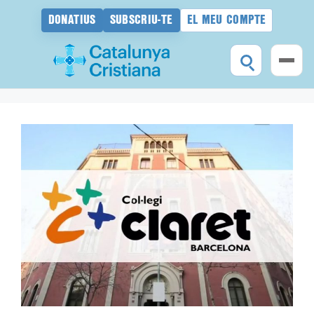
DONATIUS
SUBSCRIU-TE
EL MEU COMPTE
Vés
al
contingut