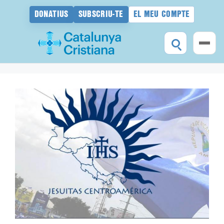
DONATIUS
SUBSCRIU-TE
EL MEU COMPTE
Vés
al
contingut