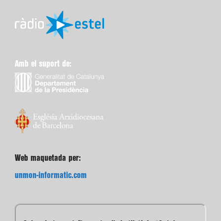
Amb el suport de:
Web maquetada per:
unmon-informatic.com