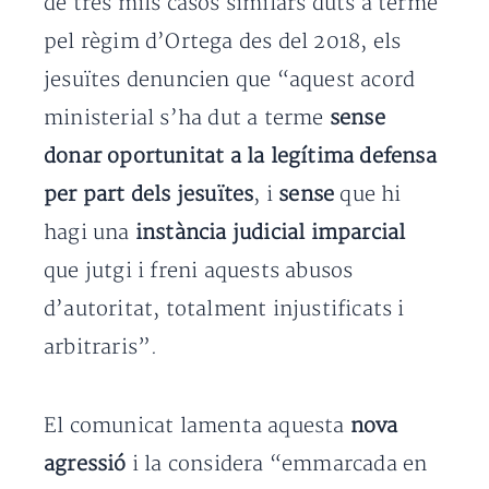
de tres mils casos similars duts a terme
pel règim d’Ortega des del 2018, els
jesuïtes denuncien que “aquest acord
ministerial s’ha dut a terme
sense
donar oportunitat a la legítima defensa
per part dels jesuïtes
, i
sense
que hi
hagi una
instància judicial imparcial
que jutgi i freni aquests abusos
d’autoritat, totalment injustificats i
arbitraris”.
El comunicat lamenta aquesta
nova
agressió
i la considera “emmarcada en