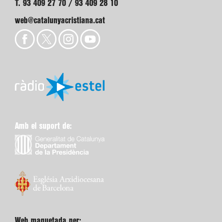
T. 93 409 27 70 / 93 409 28 10
web@catalunyacristiana.cat
Amb el suport de:
Web maquetada per: