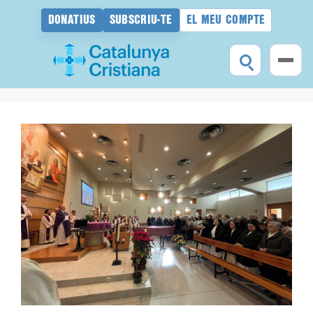
DONATIUS
SUBSCRIU-TE
EL MEU COMPTE
Vés
al
contingut