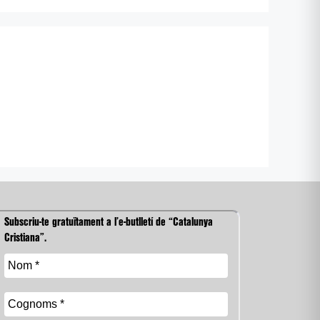
Subscriu-te gratuïtament a l’e-butlletí de “Catalunya
Cristiana”.