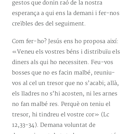
gestos que donin raó de la nostra
esperança a qui ens la demani i fer-nos
creïbles des del seguiment.
Com fer-ho? Jesús ens ho proposa així:
«Veneu els vostres béns i distribuïu els
diners als qui ho necessiten. Feu-vos
bosses que no es facin malbé, reuniu-
vos al cel un tresor que no s’acabi; allà,
els lladres no s’hi acosten, ni les arnes
no fan malbé res. Perquè on teniu el
tresor, hi tindreu el vostre cor» (Lc
12,33-34). Demana voluntat de