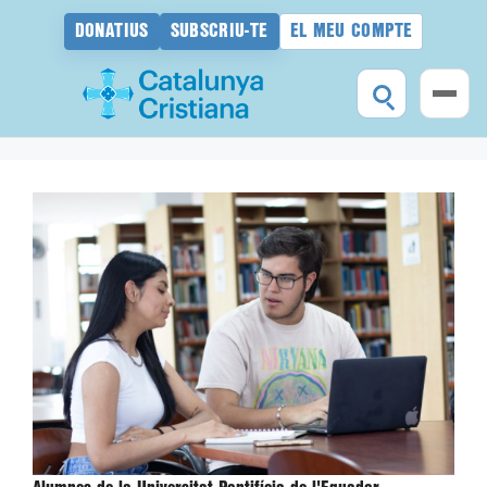
DONATIUS
SUBSCRIU-TE
EL MEU COMPTE
Vés
al
contingut