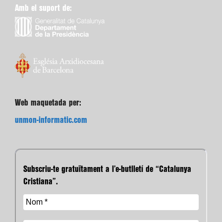
Amb el suport de:
Web maquetada per:
unmon-informatic.com
Subscriu-te gratuïtament a l’e-butlletí de “Catalunya
Cristiana”.