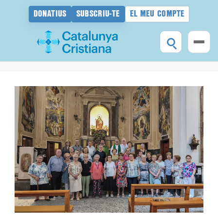
DONATIUS
SUBSCRIU-TE
EL MEU COMPTE
Vés
al
contingut