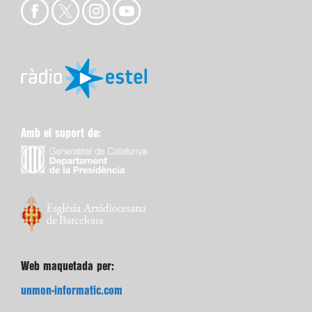
Amb el suport de:
Web maquetada per:
unmon-informatic.com