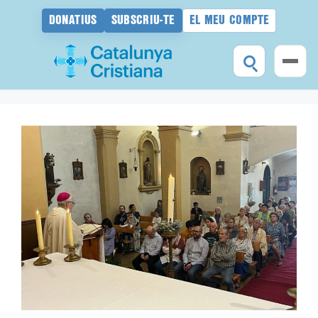
DONATIUS
SUBSCRIU-TE
EL MEU COMPTE
Vés
al
contingut