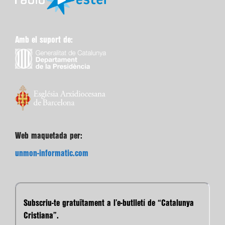
Amb el suport de:
Web maquetada per:
unmon-informatic.com
Subscriu-te gratuïtament a l’e-butlletí de “Catalunya
Cristiana”.