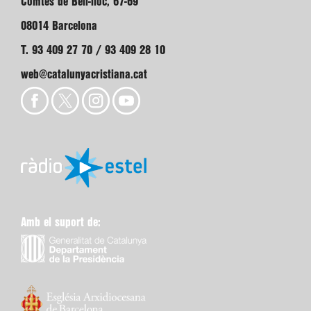
Comtes de Bell-lloc, 67-69
08014 Barcelona
T. 93 409 27 70 / 93 409 28 10
web@catalunyacristiana.cat
Amb el suport de: