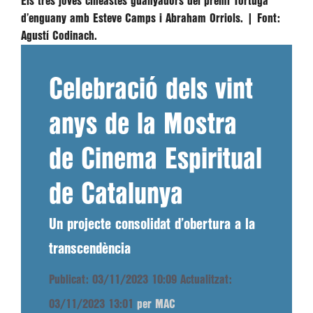
Els tres joves cineastes guanyadors del premi Tortuga
d’enguany amb Esteve Camps i Abraham Orriols. |
Font:
Agustí Codinach.
Celebració dels vint
anys de la Mostra
de Cinema Espiritual
de Catalunya
Un projecte consolidat d’obertura a la
transcendència
Publicat: 03/11/2023 10:09
Actualitzat:
03/11/2023 13:01
per MAC