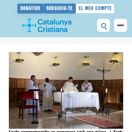
DONATIUS
SUBSCRIU-TE
EL MEU COMPTE
Vés
al
contingut