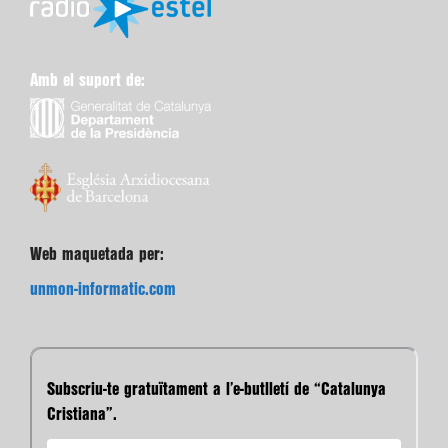
Amb el suport de:
Web maquetada per:
unmon-informatic.com
Subscriu-te gratuïtament a l’e-butlletí de “Catalunya
Cristiana”.