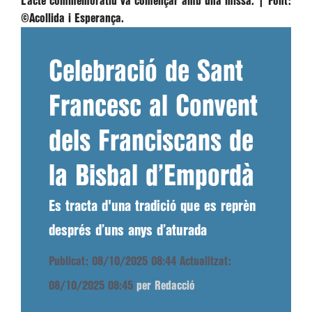
L’acte commemoratiu va començar amb una missa. |
Font:
©Acollida i Esperança.
Celebració de Sant
Francesc al Convent
dels Franciscans de
la Bisbal d’Empordà
Es tracta d'una tradició que es reprèn
després d’uns anys d’aturada
Publicat: 08/10/2025 08:44
Actualitzat:
08/10/2025 08:45
per Redacció