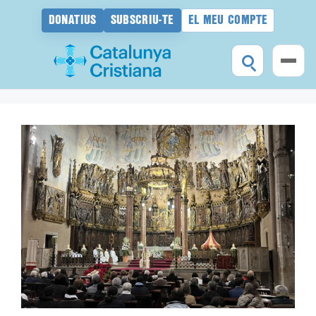
DONATIUS
SUBSCRIU-TE
EL MEU COMPTE
Vés
al
contingut