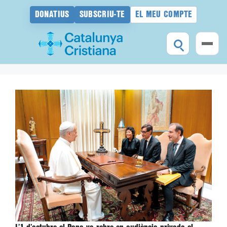
DONATIUS
SUBSCRIU-TE
EL MEU COMPTE
Vés
al
contingut