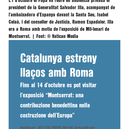
L’1 d’octubre el Papa va rebre en audiència privada el
president de la Generalitat Salvador Illa, acompanyat de
l’ambaixadora d’Espanya davant la Santa Seu, Isabel
Celaá, i del conseller de Justícia, Ramon Espadaler. Illa
era a Roma amb motiu de l’exposició de Mil·lenari de
Montserrat. |
Font:
© Vatican Media
Catalunya estreny
llaços amb Roma
Fins al 14 d’octubre es pot visitar
l’exposició “Montserrat: una
contribuzione benedettina nella
costruzione dell’Europa”
Publicat: 07/10/2025 09:24
Actualitzat: