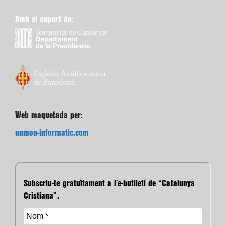
Amb el suport de:
Web maquetada per:
unmon-informatic.com
Subscriu-te gratuïtament a l’e-butlletí de “Catalunya
Cristiana”.