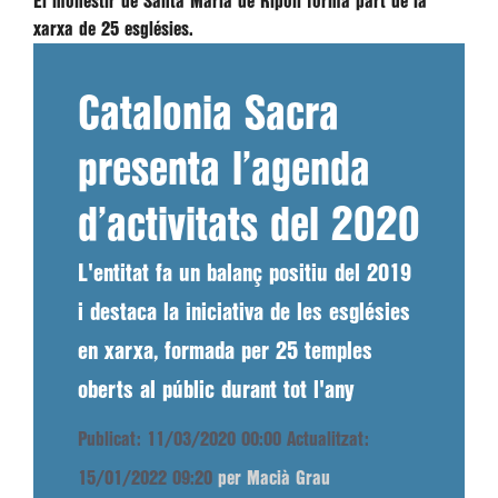
El monestir de Santa Maria de Ripoll forma part de la
xarxa de 25 esglésies.
Catalonia Sacra
presenta l’agenda
d’activitats del 2020
L'entitat fa un balanç positiu del 2019
i destaca la iniciativa de les esglésies
en xarxa, formada per 25 temples
oberts al públic durant tot l'any
Publicat: 11/03/2020 00:00
Actualitzat:
15/01/2022 09:20
per Macià Grau