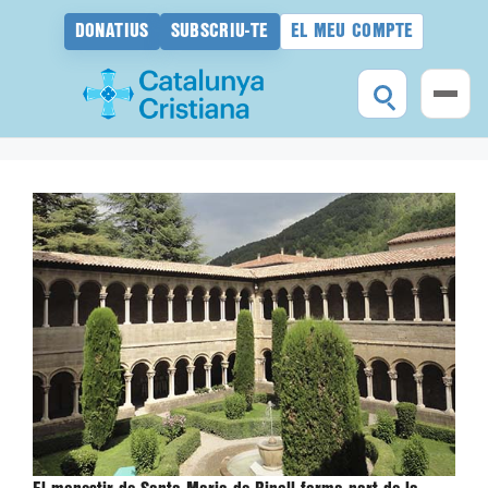
DONATIUS
SUBSCRIU-TE
EL MEU COMPTE
Vés
al
contingut