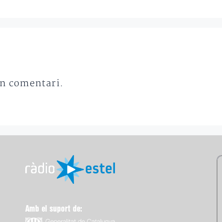
un comentari.
Amb el suport de: