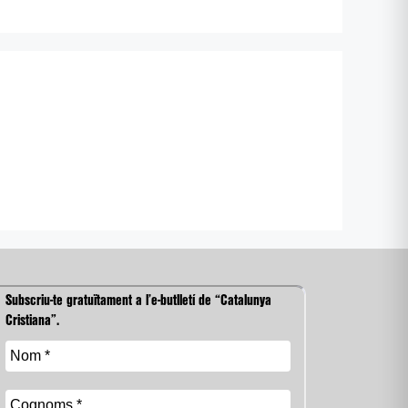
Subscriu-te gratuïtament a l’e-butlletí de “Catalunya
Cristiana”.