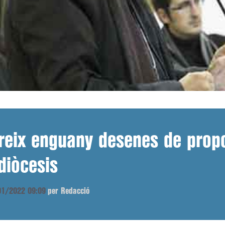
reix enguany desenes de propo
 diòcesis
/01/2022 09:09
per Redacció